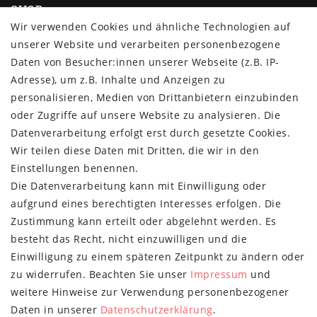
SHOP
Wir verwenden Cookies und ähnliche Technologien auf
Impressum
unserer Website und verarbeiten personenbezogene
Daten­schutz­erklärung
Daten von Besucher:innen unserer Webseite (z.B. IP-
AGB
Adresse), um z.B. Inhalte und Anzeigen zu
Barrierefreiheitserklärung
personalisieren, Medien von Drittanbietern einzubinden
Widerrufs­recht
oder Zugriffe auf unsere Website zu analysieren. Die
Vertrag widerrufen
Datenverarbeitung erfolgt erst durch gesetzte Cookies.
Wir teilen diese Daten mit Dritten, die wir in den
MYPOPUPCLUB
Einstellungen benennen.
Die Datenverarbeitung kann mit Einwilligung oder
Über uns
aufgrund eines berechtigten Interesses erfolgen. Die
Retoure
Zustimmung kann erteilt oder abgelehnt werden. Es
Versand- und Zahlungsbedingungen
besteht das Recht, nicht einzuwilligen und die
NEWSLETTER
Einwilligung zu einem späteren Zeitpunkt zu ändern oder
zu widerrufen. Beachten Sie unser
Impressum
und
Newsletter
E-MAIL **
weitere Hinweise zur Verwendung personenbezogener
Honig
Daten in unserer
Daten­schutz­erklärung
.