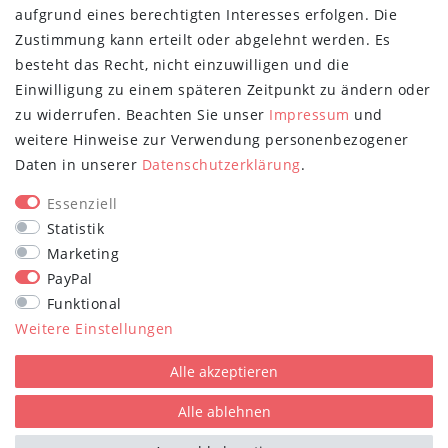
aufgrund eines berechtigten Interesses erfolgen. Die
Retoure
Zustimmung kann erteilt oder abgelehnt werden. Es
Versand- und Zahlungsbedingungen
besteht das Recht, nicht einzuwilligen und die
NEWSLETTER
Einwilligung zu einem späteren Zeitpunkt zu ändern oder
zu widerrufen. Beachten Sie unser
Impressum
und
Newsletter
E-MAIL **
weitere Hinweise zur Verwendung personenbezogener
Honig
Daten in unserer
Daten­schutz­erklärung
.
Hiermit bestätige ich, dass ich die
Daten­schutz­erklärung
gelesen habe.
Meine Einwilligung kann ich jederzeit widerrufen.**
Essenziell
Statistik
Abonnieren
Marketing
PayPal
** Hierbei handelt es sich um ein Pflichtfeld.
Funktional
STAY CONNECTED
Weitere Einstellungen
Alle akzeptieren
Alle ablehnen