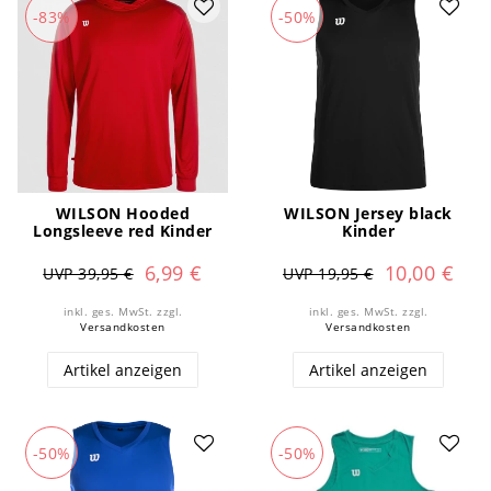
-83%
-50%
WILSON Hooded
WILSON Jersey black
Longsleeve red Kinder
Kinder
6,99 €
10,00 €
UVP 39,95 €
UVP 19,95 €
inkl. ges. MwSt.
zzgl.
inkl. ges. MwSt.
zzgl.
Versandkosten
Versandkosten
Artikel anzeigen
Artikel anzeigen
-50%
-50%