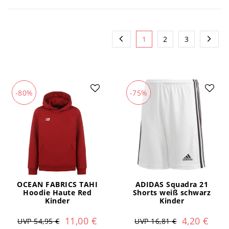
1
2
3
-80%
-75%
OCEAN FABRICS TAHI
ADIDAS Squadra 21
Hoodie Haute Red
Shorts weiß schwarz
Kinder
Kinder
11,00 €
4,20 €
UVP 54,95 €
UVP 16,81 €