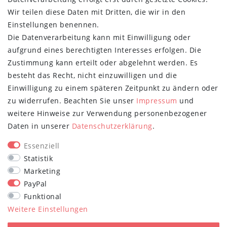
Wir teilen diese Daten mit Dritten, die wir in den
MYPOPUPCLUB
Einstellungen benennen.
Die Datenverarbeitung kann mit Einwilligung oder
Über uns
aufgrund eines berechtigten Interesses erfolgen. Die
Retoure
Zustimmung kann erteilt oder abgelehnt werden. Es
Versand- und Zahlungsbedingungen
besteht das Recht, nicht einzuwilligen und die
NEWSLETTER
Einwilligung zu einem späteren Zeitpunkt zu ändern oder
zu widerrufen. Beachten Sie unser
Impressum
und
Newsletter
E-MAIL **
weitere Hinweise zur Verwendung personenbezogener
Honig
Daten in unserer
Daten­schutz­erklärung
.
Hiermit bestätige ich, dass ich die
Daten­schutz­erklärung
gelesen habe.
Meine Einwilligung kann ich jederzeit widerrufen.**
Essenziell
Statistik
Abonnieren
Marketing
PayPal
** Hierbei handelt es sich um ein Pflichtfeld.
Funktional
STAY CONNECTED
Weitere Einstellungen