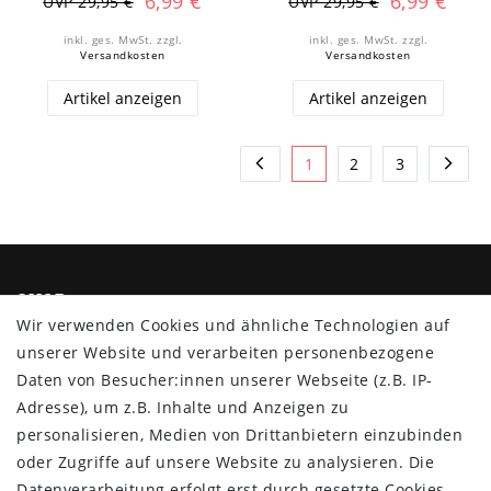
6,99 €
6,99 €
UVP 29,95 €
UVP 29,95 €
inkl. ges. MwSt.
zzgl.
inkl. ges. MwSt.
zzgl.
Versandkosten
Versandkosten
Artikel anzeigen
Artikel anzeigen
1
2
3
SHOP
Wir verwenden Cookies und ähnliche Technologien auf
Impressum
unserer Website und verarbeiten personenbezogene
Daten­schutz­erklärung
Daten von Besucher:innen unserer Webseite (z.B. IP-
AGB
Adresse), um z.B. Inhalte und Anzeigen zu
Barrierefreiheitserklärung
personalisieren, Medien von Drittanbietern einzubinden
Widerrufs­recht
oder Zugriffe auf unsere Website zu analysieren. Die
Vertrag widerrufen
Datenverarbeitung erfolgt erst durch gesetzte Cookies.