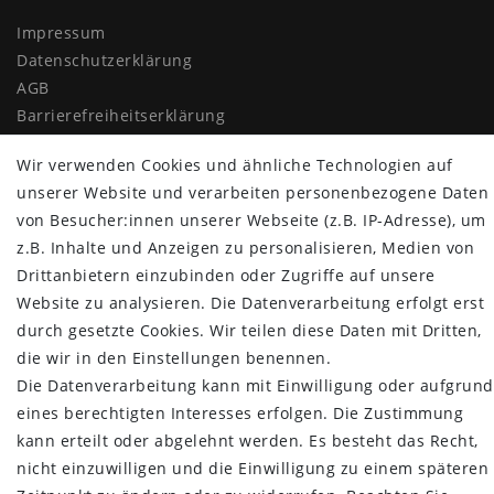
Impressum
Daten­schutz­erklärung
AGB
Barrierefreiheitserklärung
Widerrufs­recht
Wir verwenden Cookies und ähnliche Technologien auf
Vertrag widerrufen
unserer Website und verarbeiten personenbezogene Daten
MYPOPUPCLUB
von Besucher:innen unserer Webseite (z.B. IP-Adresse), um
z.B. Inhalte und Anzeigen zu personalisieren, Medien von
Über uns
Drittanbietern einzubinden oder Zugriffe auf unsere
Retoure
Website zu analysieren. Die Datenverarbeitung erfolgt erst
Versand- und Zahlungsbedingungen
durch gesetzte Cookies. Wir teilen diese Daten mit Dritten,
die wir in den Einstellungen benennen.
NEWSLETTER
Die Datenverarbeitung kann mit Einwilligung oder aufgrund
Newsletter
E-MAIL **
eines berechtigten Interesses erfolgen. Die Zustimmung
Honig
kann erteilt oder abgelehnt werden. Es besteht das Recht,
nicht einzuwilligen und die Einwilligung zu einem späteren
Hiermit bestätige ich, dass ich die
Daten­schutz­erklärung
gelesen habe.
Meine Einwilligung kann ich jederzeit widerrufen.**