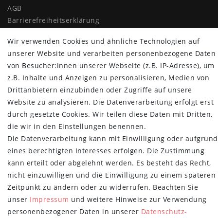
AGB
Barrierefreiheitserklärung
Widerrufs­recht
Wir verwenden Cookies und ähnliche Technologien auf
Vertrag widerrufen
unserer Website und verarbeiten personenbezogene Daten
MYPOPUPCLUB
von Besucher:innen unserer Webseite (z.B. IP-Adresse), um
z.B. Inhalte und Anzeigen zu personalisieren, Medien von
Über uns
Drittanbietern einzubinden oder Zugriffe auf unsere
Retoure
Website zu analysieren. Die Datenverarbeitung erfolgt erst
Versand- und Zahlungsbedingungen
durch gesetzte Cookies. Wir teilen diese Daten mit Dritten,
die wir in den Einstellungen benennen.
NEWSLETTER
Die Datenverarbeitung kann mit Einwilligung oder aufgrund
Newsletter
E-MAIL **
eines berechtigten Interesses erfolgen. Die Zustimmung
Honig
kann erteilt oder abgelehnt werden. Es besteht das Recht,
nicht einzuwilligen und die Einwilligung zu einem späteren
Hiermit bestätige ich, dass ich die
Daten­schutz­erklärung
gelesen habe.
Meine Einwilligung kann ich jederzeit widerrufen.**
Zeitpunkt zu ändern oder zu widerrufen. Beachten Sie
unser
Impressum
und weitere Hinweise zur Verwendung
Abonnieren
personenbezogener Daten in unserer
Daten­schutz­