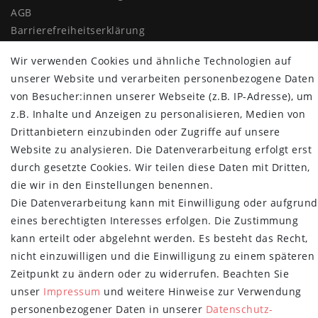
AGB
Barrierefreiheitserklärung
Widerrufs­recht
Wir verwenden Cookies und ähnliche Technologien auf
Vertrag widerrufen
unserer Website und verarbeiten personenbezogene Daten
MYPOPUPCLUB
von Besucher:innen unserer Webseite (z.B. IP-Adresse), um
z.B. Inhalte und Anzeigen zu personalisieren, Medien von
Über uns
Drittanbietern einzubinden oder Zugriffe auf unsere
Retoure
Website zu analysieren. Die Datenverarbeitung erfolgt erst
Versand- und Zahlungsbedingungen
durch gesetzte Cookies. Wir teilen diese Daten mit Dritten,
die wir in den Einstellungen benennen.
NEWSLETTER
Die Datenverarbeitung kann mit Einwilligung oder aufgrund
Newsletter
E-MAIL **
eines berechtigten Interesses erfolgen. Die Zustimmung
Honig
kann erteilt oder abgelehnt werden. Es besteht das Recht,
nicht einzuwilligen und die Einwilligung zu einem späteren
Hiermit bestätige ich, dass ich die
Daten­schutz­erklärung
gelesen habe.
Meine Einwilligung kann ich jederzeit widerrufen.**
Zeitpunkt zu ändern oder zu widerrufen. Beachten Sie
unser
Impressum
und weitere Hinweise zur Verwendung
Abonnieren
personenbezogener Daten in unserer
Daten­schutz­