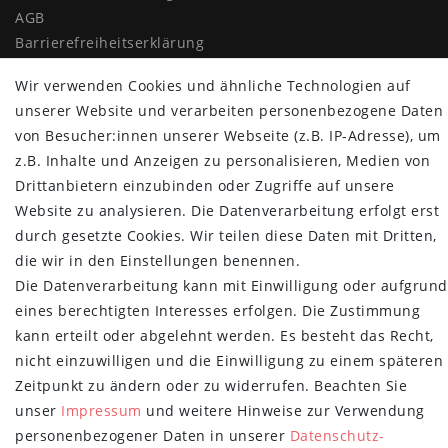
AGB
Barrierefreiheitserklärung
Widerrufs­recht
Wir verwenden Cookies und ähnliche Technologien auf
Vertrag widerrufen
unserer Website und verarbeiten personenbezogene Daten
MYPOPUPCLUB
von Besucher:innen unserer Webseite (z.B. IP-Adresse), um
z.B. Inhalte und Anzeigen zu personalisieren, Medien von
Über uns
Drittanbietern einzubinden oder Zugriffe auf unsere
Retoure
Website zu analysieren. Die Datenverarbeitung erfolgt erst
Versand- und Zahlungsbedingungen
durch gesetzte Cookies. Wir teilen diese Daten mit Dritten,
die wir in den Einstellungen benennen.
NEWSLETTER
Die Datenverarbeitung kann mit Einwilligung oder aufgrund
Newsletter
E-MAIL **
eines berechtigten Interesses erfolgen. Die Zustimmung
Honig
kann erteilt oder abgelehnt werden. Es besteht das Recht,
nicht einzuwilligen und die Einwilligung zu einem späteren
Hiermit bestätige ich, dass ich die
Daten­schutz­erklärung
gelesen habe.
Meine Einwilligung kann ich jederzeit widerrufen.**
Zeitpunkt zu ändern oder zu widerrufen. Beachten Sie
unser
Impressum
und weitere Hinweise zur Verwendung
Abonnieren
personenbezogener Daten in unserer
Daten­schutz­