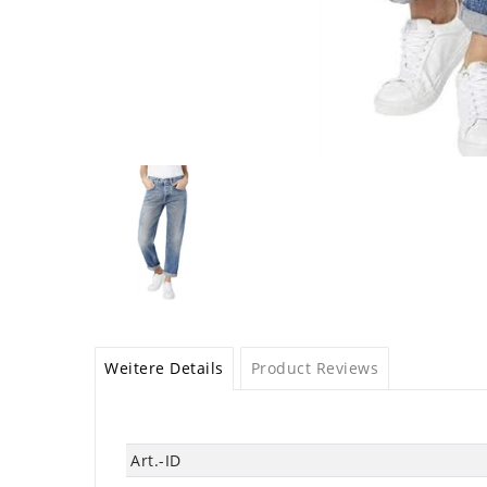
Weitere Details
Product Reviews
Technisches
Wert
Art.-ID
Merkmal