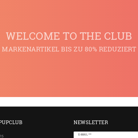
WELCOME TO THE CLUB
MARKENARTIKEL BIS ZU 80% REDUZIERT
PUPCLUB
NEWSLETTER
Newsletter
E-MAIL **
ns