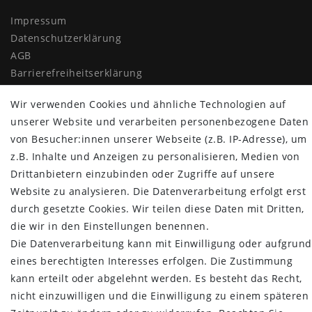
Impressum
Daten­schutz­erklärung
AGB
Barrierefreiheitserklärung
Widerrufs­recht
Wir verwenden Cookies und ähnliche Technologien auf
Vertrag widerrufen
unserer Website und verarbeiten personenbezogene Daten
MYPOPUPCLUB
von Besucher:innen unserer Webseite (z.B. IP-Adresse), um
z.B. Inhalte und Anzeigen zu personalisieren, Medien von
Über uns
Drittanbietern einzubinden oder Zugriffe auf unsere
Retoure
Website zu analysieren. Die Datenverarbeitung erfolgt erst
Versand- und Zahlungsbedingungen
durch gesetzte Cookies. Wir teilen diese Daten mit Dritten,
die wir in den Einstellungen benennen.
NEWSLETTER
Die Datenverarbeitung kann mit Einwilligung oder aufgrund
Newsletter
E-MAIL **
eines berechtigten Interesses erfolgen. Die Zustimmung
Honig
kann erteilt oder abgelehnt werden. Es besteht das Recht,
nicht einzuwilligen und die Einwilligung zu einem späteren
Hiermit bestätige ich, dass ich die
Daten­schutz­erklärung
gelesen habe.
Meine Einwilligung kann ich jederzeit widerrufen.**