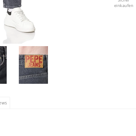
Sicher
einkaufen
iews