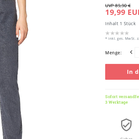
UVP 89,90 €
19,99 EU
Inhalt
1
Stück
* inkl. ges. MwSt. z
Menge:
In 
Sofort versandfer
3 Werktage