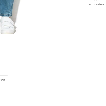
Sicher
einkaufen
iews