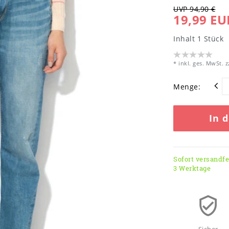
UVP 94,90 €
19,99 EU
Inhalt
1
Stück
* inkl. ges. MwSt. z
Menge:
In 
Sofort versandfer
3 Werktage