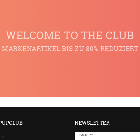
WELCOME TO THE CLUB
MARKENARTIKEL BIS ZU 80% REDUZIERT
PUPCLUB
NEWSLETTER
Newsletter
E-MAIL **
ns