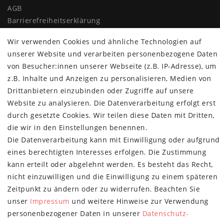
AGB
Barrierefreiheitserklärung
Widerrufs­recht
Wir verwenden Cookies und ähnliche Technologien auf
Vertrag widerrufen
unserer Website und verarbeiten personenbezogene Daten
MYPOPUPCLUB
von Besucher:innen unserer Webseite (z.B. IP-Adresse), um
z.B. Inhalte und Anzeigen zu personalisieren, Medien von
Über uns
Drittanbietern einzubinden oder Zugriffe auf unsere
Retoure
Website zu analysieren. Die Datenverarbeitung erfolgt erst
Versand- und Zahlungsbedingungen
durch gesetzte Cookies. Wir teilen diese Daten mit Dritten,
die wir in den Einstellungen benennen.
NEWSLETTER
Die Datenverarbeitung kann mit Einwilligung oder aufgrund
Newsletter
E-MAIL **
eines berechtigten Interesses erfolgen. Die Zustimmung
Honig
kann erteilt oder abgelehnt werden. Es besteht das Recht,
nicht einzuwilligen und die Einwilligung zu einem späteren
Hiermit bestätige ich, dass ich die
Daten­schutz­erklärung
gelesen habe.
Meine Einwilligung kann ich jederzeit widerrufen.**
Zeitpunkt zu ändern oder zu widerrufen. Beachten Sie
unser
Impressum
und weitere Hinweise zur Verwendung
Abonnieren
personenbezogener Daten in unserer
Daten­schutz­