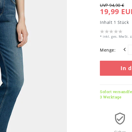
UVP 94,90 €
19,99 EU
Inhalt
1
Stück
* inkl. ges. MwSt. z
Menge:
In 
Sofort versandfer
3 Werktage