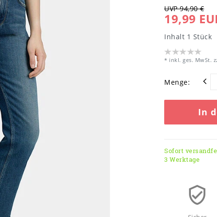
UVP 94,90 €
19,99 EU
Inhalt
1
Stück
* inkl. ges. MwSt. z
Menge:
In 
Sofort versandfer
3 Werktage