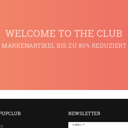
WELCOME TO THE CLUB
MARKENARTIKEL BIS ZU 80% REDUZIERT
PUPCLUB
NEWSLETTER
Newsletter
E-MAIL **
ns