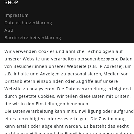
SHOP
Impressum
Daten­schutz­erklärung
AGB
Barrierefreiheitserklärung
Widerrufs­recht
Wir verwenden Cookies und ähnliche Technologien auf
Vertrag widerrufen
unserer Website und verarbeiten personenbezogene Daten
MYPOPUPCLUB
von Besucher:innen unserer Webseite (z.B. IP-Adresse), um
z.B. Inhalte und Anzeigen zu personalisieren, Medien von
Über uns
Drittanbietern einzubinden oder Zugriffe auf unsere
Retoure
Website zu analysieren. Die Datenverarbeitung erfolgt erst
Versand- und Zahlungsbedingungen
durch gesetzte Cookies. Wir teilen diese Daten mit Dritten,
NEWSLETTER
die wir in den Einstellungen benennen.
Die Datenverarbeitung kann mit Einwilligung oder aufgrund
Newsletter
E-MAIL **
eines berechtigten Interesses erfolgen. Die Zustimmung
Honig
kann erteilt oder abgelehnt werden. Es besteht das Recht,
Hiermit bestätige ich, dass ich die
Daten­schutz­erklärung
gelesen habe.
nicht einzuwilligen und die Einwilligung zu einem späteren