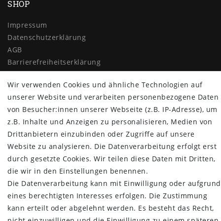
SHOP
Impressum
Daten­schutz­erklärung
AGB
Barrierefreiheitserklärung
Widerrufs­recht
Wir verwenden Cookies und ähnliche Technologien auf
Vertrag widerrufen
unserer Website und verarbeiten personenbezogene Daten
MYPOPUPCLUB
von Besucher:innen unserer Webseite (z.B. IP-Adresse), um
z.B. Inhalte und Anzeigen zu personalisieren, Medien von
Über uns
Drittanbietern einzubinden oder Zugriffe auf unsere
Retoure
Website zu analysieren. Die Datenverarbeitung erfolgt erst
Versand- und Zahlungsbedingungen
durch gesetzte Cookies. Wir teilen diese Daten mit Dritten,
NEWSLETTER
die wir in den Einstellungen benennen.
Die Datenverarbeitung kann mit Einwilligung oder aufgrund
Newsletter
E-MAIL **
eines berechtigten Interesses erfolgen. Die Zustimmung
Honig
kann erteilt oder abgelehnt werden. Es besteht das Recht,
Hiermit bestätige ich, dass ich die
Daten­schutz­erklärung
gelesen habe.
nicht einzuwilligen und die Einwilligung zu einem späteren