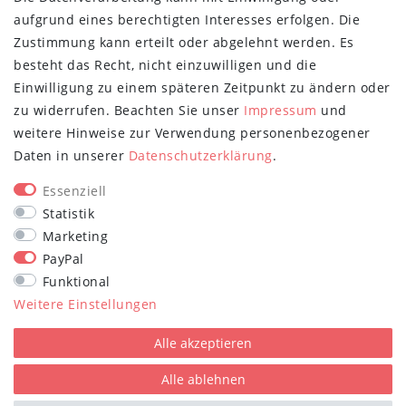
Über uns
aufgrund eines berechtigten Interesses erfolgen. Die
Retoure
Zustimmung kann erteilt oder abgelehnt werden. Es
Versand- und Zahlungsbedingungen
besteht das Recht, nicht einzuwilligen und die
NEWSLETTER
Einwilligung zu einem späteren Zeitpunkt zu ändern oder
zu widerrufen. Beachten Sie unser
Impressum
und
Newsletter
E-MAIL **
weitere Hinweise zur Verwendung personenbezogener
Honig
Daten in unserer
Daten­schutz­erklärung
.
Hiermit bestätige ich, dass ich die
Daten­schutz­erklärung
gelesen habe.
Meine Einwilligung kann ich jederzeit widerrufen.**
Essenziell
Statistik
Abonnieren
Marketing
PayPal
** Hierbei handelt es sich um ein Pflichtfeld.
Funktional
STAY CONNECTED
Weitere Einstellungen
Alle akzeptieren
Alle ablehnen