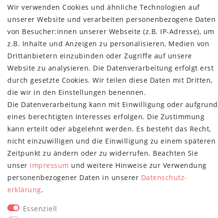
Wir verwenden Cookies und ähnliche Technologien auf
Vertrag widerrufen
unserer Website und verarbeiten personenbezogene Daten
von Besucher:innen unserer Webseite (z.B. IP-Adresse), um
MYPOPUPCLUB
z.B. Inhalte und Anzeigen zu personalisieren, Medien von
Über uns
Drittanbietern einzubinden oder Zugriffe auf unsere
Retoure
Website zu analysieren. Die Datenverarbeitung erfolgt erst
Versand- und Zahlungsbedingungen
durch gesetzte Cookies. Wir teilen diese Daten mit Dritten,
die wir in den Einstellungen benennen.
NEWSLETTER
Die Datenverarbeitung kann mit Einwilligung oder aufgrund
Newsletter
E-MAIL **
eines berechtigten Interesses erfolgen. Die Zustimmung
Honig
kann erteilt oder abgelehnt werden. Es besteht das Recht,
nicht einzuwilligen und die Einwilligung zu einem späteren
Hiermit bestätige ich, dass ich die
Daten­schutz­erklärung
gelesen habe.
Meine Einwilligung kann ich jederzeit widerrufen.**
Zeitpunkt zu ändern oder zu widerrufen. Beachten Sie
unser
Impressum
und weitere Hinweise zur Verwendung
Abonnieren
personenbezogener Daten in unserer
Daten­schutz­
erklärung
.
** Hierbei handelt es sich um ein Pflichtfeld.
Essenziell
STAY CONNECTED