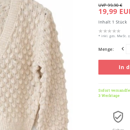
UVP 99,90 €
19,99 EU
Inhalt
1
Stück
* inkl. ges. MwSt. z
Menge:
In 
Sofort versandfer
3 Werktage