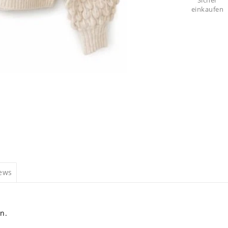
Sicher
einkaufen
iews
n.