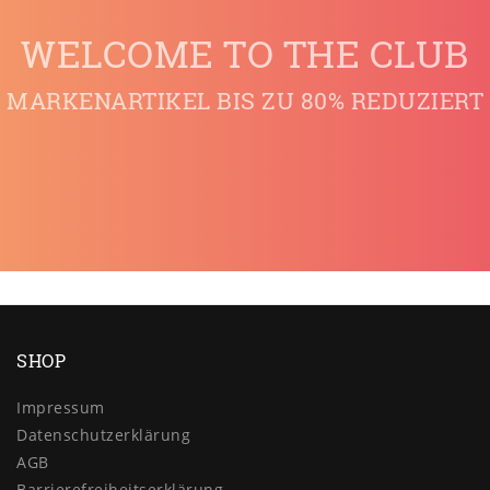
WELCOME TO THE CLUB
MARKENARTIKEL BIS ZU 80% REDUZIERT
SHOP
Impressum
Daten­schutz­erklärung
AGB
Barrierefreiheitserklärung