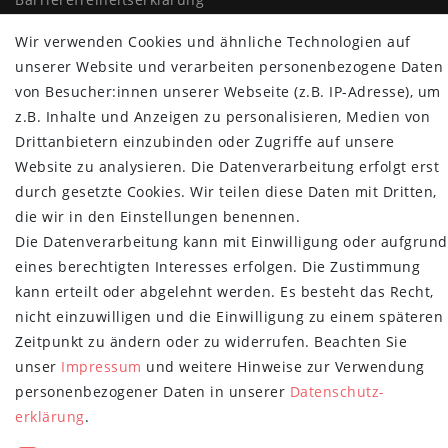
Widerrufs­recht
Wir verwenden Cookies und ähnliche Technologien auf
Vertrag widerrufen
unserer Website und verarbeiten personenbezogene Daten
von Besucher:innen unserer Webseite (z.B. IP-Adresse), um
MYPOPUPCLUB
z.B. Inhalte und Anzeigen zu personalisieren, Medien von
Über uns
Drittanbietern einzubinden oder Zugriffe auf unsere
Retoure
Website zu analysieren. Die Datenverarbeitung erfolgt erst
Versand- und Zahlungsbedingungen
durch gesetzte Cookies. Wir teilen diese Daten mit Dritten,
die wir in den Einstellungen benennen.
NEWSLETTER
Die Datenverarbeitung kann mit Einwilligung oder aufgrund
Newsletter
E-MAIL **
eines berechtigten Interesses erfolgen. Die Zustimmung
Honig
kann erteilt oder abgelehnt werden. Es besteht das Recht,
nicht einzuwilligen und die Einwilligung zu einem späteren
Hiermit bestätige ich, dass ich die
Daten­schutz­erklärung
gelesen habe.
Meine Einwilligung kann ich jederzeit widerrufen.**
Zeitpunkt zu ändern oder zu widerrufen. Beachten Sie
unser
Impressum
und weitere Hinweise zur Verwendung
Abonnieren
personenbezogener Daten in unserer
Daten­schutz­
erklärung
.
** Hierbei handelt es sich um ein Pflichtfeld.