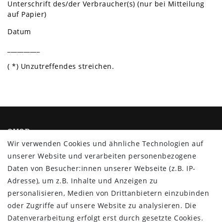
Unterschrift des/der Verbraucher(s) (nur bei Mitteilung
auf Papier)
Datum
__________
( *) Unzutreffendes streichen.
SHOP
Wir verwenden Cookies und ähnliche Technologien auf
Impressum
unserer Website und verarbeiten personenbezogene
Daten­schutz­erklärung
Daten von Besucher:innen unserer Webseite (z.B. IP-
AGB
Adresse), um z.B. Inhalte und Anzeigen zu
Barrierefreiheitserklärung
personalisieren, Medien von Drittanbietern einzubinden
Widerrufs­recht
oder Zugriffe auf unsere Website zu analysieren. Die
Vertrag widerrufen
Datenverarbeitung erfolgt erst durch gesetzte Cookies.