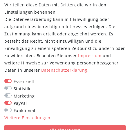
Wir teilen diese Daten mit Dritten, die wir in den
MYPOPUPCLUB
Einstellungen benennen.
Die Datenverarbeitung kann mit Einwilligung oder
Über uns
aufgrund eines berechtigten Interesses erfolgen. Die
Retoure
Zustimmung kann erteilt oder abgelehnt werden. Es
Versand- und Zahlungsbedingungen
besteht das Recht, nicht einzuwilligen und die
NEWSLETTER
Einwilligung zu einem späteren Zeitpunkt zu ändern oder
zu widerrufen. Beachten Sie unser
Impressum
und
Newsletter
E-MAIL **
weitere Hinweise zur Verwendung personenbezogener
Honig
Daten in unserer
Daten­schutz­erklärung
.
Hiermit bestätige ich, dass ich die
Daten­schutz­erklärung
gelesen habe.
Meine Einwilligung kann ich jederzeit widerrufen.**
Essenziell
Statistik
Abonnieren
Marketing
PayPal
** Hierbei handelt es sich um ein Pflichtfeld.
Funktional
STAY CONNECTED
Weitere Einstellungen