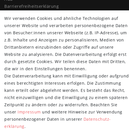
Barrierefreiheitserklärung
Widerrufs­recht
Wir verwenden Cookies und ähnliche Technologien auf
Vertrag widerrufen
unserer Website und verarbeiten personenbezogene Daten
MYPOPUPCLUB
von Besucher:innen unserer Webseite (z.B. IP-Adresse), um
z.B. Inhalte und Anzeigen zu personalisieren, Medien von
Über uns
Drittanbietern einzubinden oder Zugriffe auf unsere
Retoure
Website zu analysieren. Die Datenverarbeitung erfolgt erst
Versand- und Zahlungsbedingungen
durch gesetzte Cookies. Wir teilen diese Daten mit Dritten,
die wir in den Einstellungen benennen.
NEWSLETTER
Die Datenverarbeitung kann mit Einwilligung oder aufgrund
Newsletter
E-MAIL **
eines berechtigten Interesses erfolgen. Die Zustimmung
Honig
kann erteilt oder abgelehnt werden. Es besteht das Recht,
nicht einzuwilligen und die Einwilligung zu einem späteren
Hiermit bestätige ich, dass ich die
Daten­schutz­erklärung
gelesen habe.
Meine Einwilligung kann ich jederzeit widerrufen.**
Zeitpunkt zu ändern oder zu widerrufen. Beachten Sie
unser
Impressum
und weitere Hinweise zur Verwendung
Abonnieren
personenbezogener Daten in unserer
Daten­schutz­
erklärung
.
** Hierbei handelt es sich um ein Pflichtfeld.