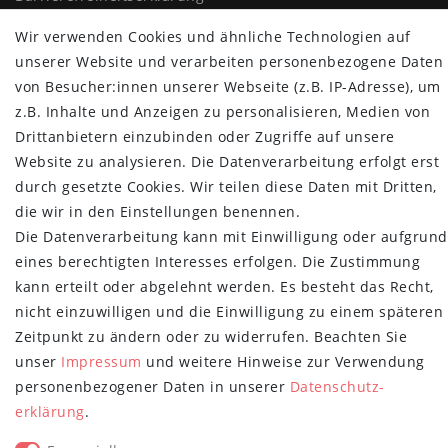
Widerrufs­recht
Wir verwenden Cookies und ähnliche Technologien auf
Vertrag widerrufen
unserer Website und verarbeiten personenbezogene Daten
von Besucher:innen unserer Webseite (z.B. IP-Adresse), um
MYPOPUPCLUB
z.B. Inhalte und Anzeigen zu personalisieren, Medien von
Über uns
Drittanbietern einzubinden oder Zugriffe auf unsere
Retoure
Website zu analysieren. Die Datenverarbeitung erfolgt erst
Versand- und Zahlungsbedingungen
durch gesetzte Cookies. Wir teilen diese Daten mit Dritten,
die wir in den Einstellungen benennen.
NEWSLETTER
Die Datenverarbeitung kann mit Einwilligung oder aufgrund
Newsletter
E-MAIL **
eines berechtigten Interesses erfolgen. Die Zustimmung
Honig
kann erteilt oder abgelehnt werden. Es besteht das Recht,
nicht einzuwilligen und die Einwilligung zu einem späteren
Hiermit bestätige ich, dass ich die
Daten­schutz­erklärung
gelesen habe.
Meine Einwilligung kann ich jederzeit widerrufen.**
Zeitpunkt zu ändern oder zu widerrufen. Beachten Sie
unser
Impressum
und weitere Hinweise zur Verwendung
Abonnieren
personenbezogener Daten in unserer
Daten­schutz­
erklärung
.
** Hierbei handelt es sich um ein Pflichtfeld.