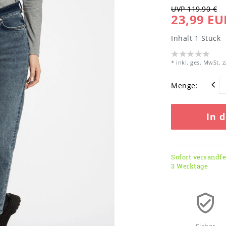
UVP 119,90 €
23,99 EU
Inhalt
1
Stück
* inkl. ges. MwSt. z
Menge:
In 
Sofort versandfer
3 Werktage