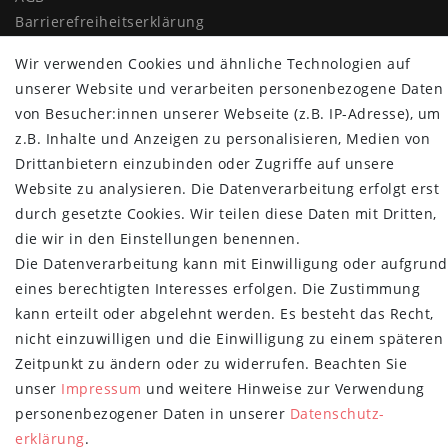
Barrierefreiheitserklärung
Widerrufs­recht
Wir verwenden Cookies und ähnliche Technologien auf
Vertrag widerrufen
unserer Website und verarbeiten personenbezogene Daten
MYPOPUPCLUB
von Besucher:innen unserer Webseite (z.B. IP-Adresse), um
z.B. Inhalte und Anzeigen zu personalisieren, Medien von
Über uns
Drittanbietern einzubinden oder Zugriffe auf unsere
Retoure
Website zu analysieren. Die Datenverarbeitung erfolgt erst
Versand- und Zahlungsbedingungen
durch gesetzte Cookies. Wir teilen diese Daten mit Dritten,
die wir in den Einstellungen benennen.
NEWSLETTER
Die Datenverarbeitung kann mit Einwilligung oder aufgrund
Newsletter
E-MAIL **
eines berechtigten Interesses erfolgen. Die Zustimmung
Honig
kann erteilt oder abgelehnt werden. Es besteht das Recht,
nicht einzuwilligen und die Einwilligung zu einem späteren
Hiermit bestätige ich, dass ich die
Daten­schutz­erklärung
gelesen habe.
Meine Einwilligung kann ich jederzeit widerrufen.**
Zeitpunkt zu ändern oder zu widerrufen. Beachten Sie
unser
Impressum
und weitere Hinweise zur Verwendung
Abonnieren
personenbezogener Daten in unserer
Daten­schutz­
erklärung
.
** Hierbei handelt es sich um ein Pflichtfeld.