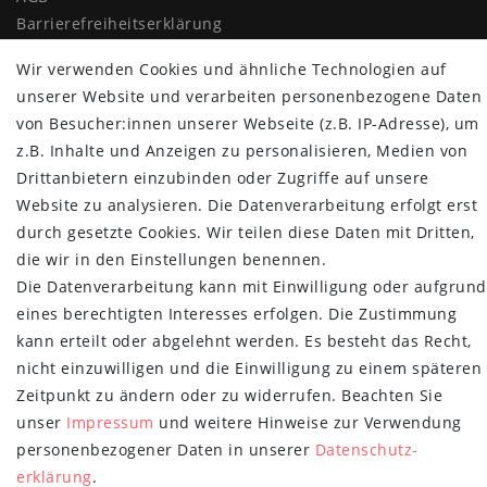
Barrierefreiheitserklärung
Widerrufs­recht
Wir verwenden Cookies und ähnliche Technologien auf
Vertrag widerrufen
unserer Website und verarbeiten personenbezogene Daten
MYPOPUPCLUB
von Besucher:innen unserer Webseite (z.B. IP-Adresse), um
z.B. Inhalte und Anzeigen zu personalisieren, Medien von
Über uns
Drittanbietern einzubinden oder Zugriffe auf unsere
Retoure
Website zu analysieren. Die Datenverarbeitung erfolgt erst
Versand- und Zahlungsbedingungen
durch gesetzte Cookies. Wir teilen diese Daten mit Dritten,
die wir in den Einstellungen benennen.
NEWSLETTER
Die Datenverarbeitung kann mit Einwilligung oder aufgrund
Newsletter
E-MAIL **
eines berechtigten Interesses erfolgen. Die Zustimmung
Honig
kann erteilt oder abgelehnt werden. Es besteht das Recht,
nicht einzuwilligen und die Einwilligung zu einem späteren
Hiermit bestätige ich, dass ich die
Daten­schutz­erklärung
gelesen habe.
Meine Einwilligung kann ich jederzeit widerrufen.**
Zeitpunkt zu ändern oder zu widerrufen. Beachten Sie
unser
Impressum
und weitere Hinweise zur Verwendung
Abonnieren
personenbezogener Daten in unserer
Daten­schutz­
erklärung
.
** Hierbei handelt es sich um ein Pflichtfeld.