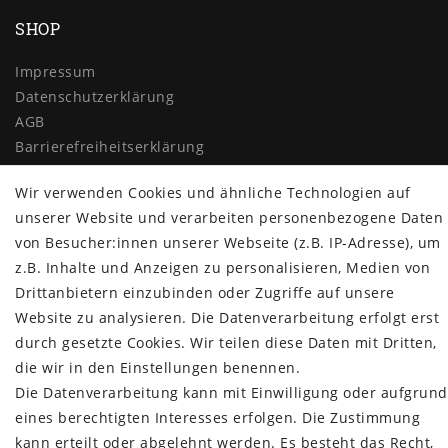
SHOP
Impressum
Daten­schutz­erklärung
AGB
Barrierefreiheitserklärung
Widerrufs­recht
Wir verwenden Cookies und ähnliche Technologien auf
Vertrag widerrufen
unserer Website und verarbeiten personenbezogene Daten
MYPOPUPCLUB
von Besucher:innen unserer Webseite (z.B. IP-Adresse), um
z.B. Inhalte und Anzeigen zu personalisieren, Medien von
Über uns
Drittanbietern einzubinden oder Zugriffe auf unsere
Retoure
Website zu analysieren. Die Datenverarbeitung erfolgt erst
Versand- und Zahlungsbedingungen
durch gesetzte Cookies. Wir teilen diese Daten mit Dritten,
NEWSLETTER
die wir in den Einstellungen benennen.
Die Datenverarbeitung kann mit Einwilligung oder aufgrund
Newsletter
E-MAIL **
eines berechtigten Interesses erfolgen. Die Zustimmung
Honig
kann erteilt oder abgelehnt werden. Es besteht das Recht,