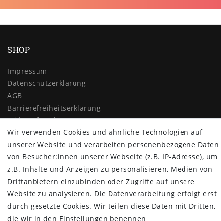
SHOP
Impressum
Daten­schutz­erklärung
AGB
Barrierefreiheitserklärung
Widerrufs­recht
Wir verwenden Cookies und ähnliche Technologien auf
Vertrag widerrufen
unserer Website und verarbeiten personenbezogene Daten
MYPOPUPCLUB
von Besucher:innen unserer Webseite (z.B. IP-Adresse), um
z.B. Inhalte und Anzeigen zu personalisieren, Medien von
Über uns
Drittanbietern einzubinden oder Zugriffe auf unsere
Retoure
Website zu analysieren. Die Datenverarbeitung erfolgt erst
Versand- und Zahlungsbedingungen
durch gesetzte Cookies. Wir teilen diese Daten mit Dritten,
NEWSLETTER
die wir in den Einstellungen benennen.