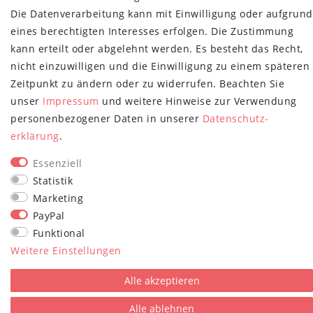
Die Datenverarbeitung kann mit Einwilligung oder aufgrund
Newsletter
E-MAIL **
eines berechtigten Interesses erfolgen. Die Zustimmung
Honig
kann erteilt oder abgelehnt werden. Es besteht das Recht,
Hiermit bestätige ich, dass ich die
Daten­schutz­erklärung
gelesen habe.
nicht einzuwilligen und die Einwilligung zu einem späteren
Meine Einwilligung kann ich jederzeit widerrufen.**
Zeitpunkt zu ändern oder zu widerrufen. Beachten Sie
unser
Impressum
und weitere Hinweise zur Verwendung
Abonnieren
personenbezogener Daten in unserer
Daten­schutz­
erklärung
.
** Hierbei handelt es sich um ein Pflichtfeld.
STAY CONNECTED
Essenziell
Statistik
Marketing
PayPal
Funktional
Weitere Einstellungen
plentymarkets Template von
Plenty Lions
Alle akzeptieren
Alle ablehnen