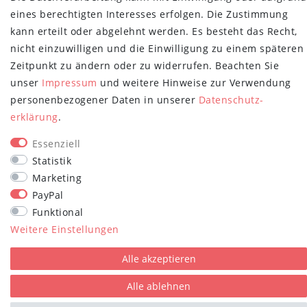
Newsletter
E-MAIL **
eines berechtigten Interesses erfolgen. Die Zustimmung
Honig
kann erteilt oder abgelehnt werden. Es besteht das Recht,
Hiermit bestätige ich, dass ich die
Daten­schutz­erklärung
gelesen habe.
nicht einzuwilligen und die Einwilligung zu einem späteren
Meine Einwilligung kann ich jederzeit widerrufen.**
Zeitpunkt zu ändern oder zu widerrufen. Beachten Sie
unser
Impressum
und weitere Hinweise zur Verwendung
Abonnieren
personenbezogener Daten in unserer
Daten­schutz­
erklärung
.
** Hierbei handelt es sich um ein Pflichtfeld.
STAY CONNECTED
Essenziell
Statistik
Marketing
PayPal
Funktional
Weitere Einstellungen
plentymarkets Template von
Plenty Lions
Alle akzeptieren
Alle ablehnen