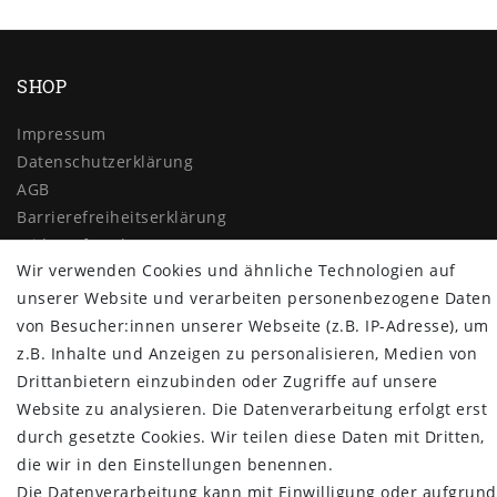
SHOP
Impressum
Daten­schutz­erklärung
AGB
Barrierefreiheitserklärung
Widerrufs­recht
Wir verwenden Cookies und ähnliche Technologien auf
Vertrag widerrufen
unserer Website und verarbeiten personenbezogene Daten
MYPOPUPCLUB
von Besucher:innen unserer Webseite (z.B. IP-Adresse), um
z.B. Inhalte und Anzeigen zu personalisieren, Medien von
Über uns
Drittanbietern einzubinden oder Zugriffe auf unsere
Retoure
Website zu analysieren. Die Datenverarbeitung erfolgt erst
Versand- und Zahlungsbedingungen
durch gesetzte Cookies. Wir teilen diese Daten mit Dritten,
NEWSLETTER
die wir in den Einstellungen benennen.
Die Datenverarbeitung kann mit Einwilligung oder aufgrund