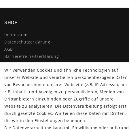
SHOP
Impressum
Daten­schutz­erklärung
AGB
Barrierefreiheitserklärung
Widerrufs­recht
Wir verwenden Cookies und ähnliche Technologien auf
Vertrag widerrufen
unserer Website und verarbeiten personenbezogene Daten
MYPOPUPCLUB
von Besucher:innen unserer Webseite (z.B. IP-Adresse), um
z.B. Inhalte und Anzeigen zu personalisieren, Medien von
Über uns
Drittanbietern einzubinden oder Zugriffe auf unsere
Retoure
Website zu analysieren. Die Datenverarbeitung erfolgt erst
Versand- und Zahlungsbedingungen
durch gesetzte Cookies. Wir teilen diese Daten mit Dritten,
NEWSLETTER
die wir in den Einstellungen benennen.
Die Datenverarbeitung kann mit Einwilligung oder aufgrund