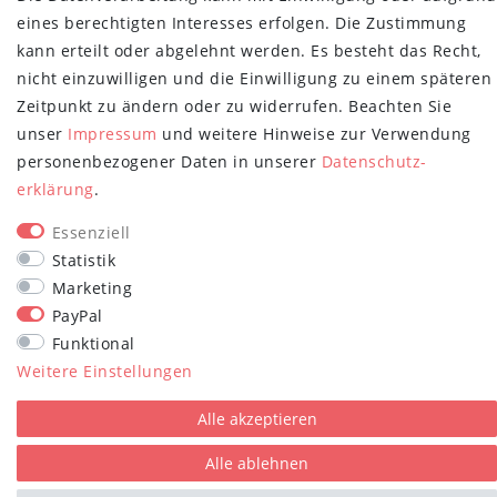
Newsletter
E-MAIL **
eines berechtigten Interesses erfolgen. Die Zustimmung
Honig
kann erteilt oder abgelehnt werden. Es besteht das Recht,
Hiermit bestätige ich, dass ich die
Daten­schutz­erklärung
gelesen habe.
nicht einzuwilligen und die Einwilligung zu einem späteren
Meine Einwilligung kann ich jederzeit widerrufen.**
Zeitpunkt zu ändern oder zu widerrufen. Beachten Sie
unser
Impressum
und weitere Hinweise zur Verwendung
Abonnieren
personenbezogener Daten in unserer
Daten­schutz­
erklärung
.
** Hierbei handelt es sich um ein Pflichtfeld.
STAY CONNECTED
Essenziell
Statistik
Marketing
PayPal
Funktional
Weitere Einstellungen
plentymarkets Template von
Plenty Lions
Alle akzeptieren
Alle ablehnen