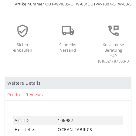
Artikelnummer
OUT-W-1005-OTW-03/OUT-W-1007-OTW-03-S
Sicher
Schneller
Kostenlose
einkaufen
Versand
Beratung
+49
(0)6321/87853-0
Weitere Details
Product Reviews
Technisches
Wert
Art.-ID
106987
Merkmal
Hersteller
OCEAN FABRICS