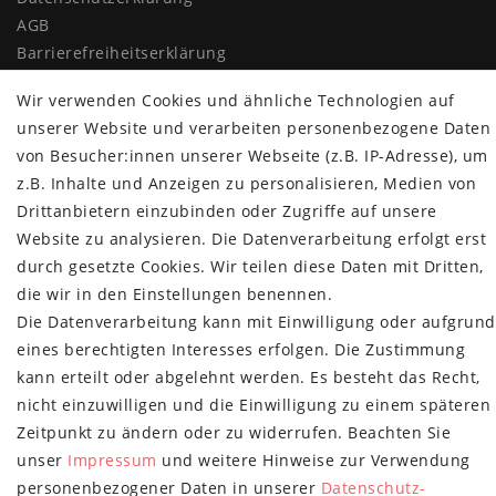
AGB
Barrierefreiheitserklärung
Widerrufs­recht
Wir verwenden Cookies und ähnliche Technologien auf
Vertrag widerrufen
unserer Website und verarbeiten personenbezogene Daten
MYPOPUPCLUB
von Besucher:innen unserer Webseite (z.B. IP-Adresse), um
z.B. Inhalte und Anzeigen zu personalisieren, Medien von
Über uns
Drittanbietern einzubinden oder Zugriffe auf unsere
Retoure
Website zu analysieren. Die Datenverarbeitung erfolgt erst
Versand- und Zahlungsbedingungen
durch gesetzte Cookies. Wir teilen diese Daten mit Dritten,
die wir in den Einstellungen benennen.
NEWSLETTER
Die Datenverarbeitung kann mit Einwilligung oder aufgrund
Newsletter
E-MAIL **
eines berechtigten Interesses erfolgen. Die Zustimmung
Honig
kann erteilt oder abgelehnt werden. Es besteht das Recht,
nicht einzuwilligen und die Einwilligung zu einem späteren
Hiermit bestätige ich, dass ich die
Daten­schutz­erklärung
gelesen habe.
Meine Einwilligung kann ich jederzeit widerrufen.**
Zeitpunkt zu ändern oder zu widerrufen. Beachten Sie
unser
Impressum
und weitere Hinweise zur Verwendung
Abonnieren
personenbezogener Daten in unserer
Daten­schutz­