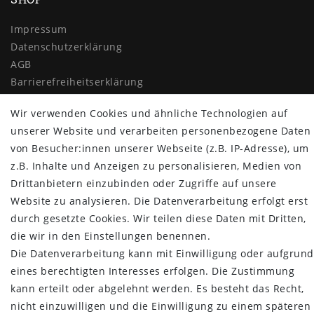
Impressum
Daten­schutz­erklärung
AGB
Barrierefreiheitserklärung
Widerrufs­recht
Wir verwenden Cookies und ähnliche Technologien auf
Vertrag widerrufen
unserer Website und verarbeiten personenbezogene Daten
MYPOPUPCLUB
von Besucher:innen unserer Webseite (z.B. IP-Adresse), um
z.B. Inhalte und Anzeigen zu personalisieren, Medien von
Über uns
Drittanbietern einzubinden oder Zugriffe auf unsere
Retoure
Website zu analysieren. Die Datenverarbeitung erfolgt erst
Versand- und Zahlungsbedingungen
durch gesetzte Cookies. Wir teilen diese Daten mit Dritten,
die wir in den Einstellungen benennen.
NEWSLETTER
Die Datenverarbeitung kann mit Einwilligung oder aufgrund
Newsletter
E-MAIL **
eines berechtigten Interesses erfolgen. Die Zustimmung
Honig
kann erteilt oder abgelehnt werden. Es besteht das Recht,
nicht einzuwilligen und die Einwilligung zu einem späteren
Hiermit bestätige ich, dass ich die
Daten­schutz­erklärung
gelesen habe.