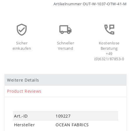
Artikelnummer
OUT-W-1037-OTW-41-M
Sicher
Schneller
Kostenlose
einkaufen
Versand
Beratung
+49
(0)6321/87853-0
Weitere Details
Product Reviews
Technisches
Wert
Art.-ID
109227
Merkmal
Hersteller
OCEAN FABRICS