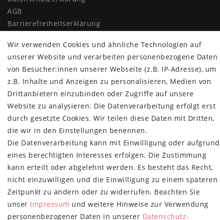
AGB
Barrierefreiheitserklärung
Widerrufs­recht
Wir verwenden Cookies und ähnliche Technologien auf
Vertrag widerrufen
unserer Website und verarbeiten personenbezogene Daten
MYPOPUPCLUB
von Besucher:innen unserer Webseite (z.B. IP-Adresse), um
z.B. Inhalte und Anzeigen zu personalisieren, Medien von
Über uns
Drittanbietern einzubinden oder Zugriffe auf unsere
Retoure
Website zu analysieren. Die Datenverarbeitung erfolgt erst
Versand- und Zahlungsbedingungen
durch gesetzte Cookies. Wir teilen diese Daten mit Dritten,
die wir in den Einstellungen benennen.
NEWSLETTER
Die Datenverarbeitung kann mit Einwilligung oder aufgrund
Newsletter
E-MAIL **
eines berechtigten Interesses erfolgen. Die Zustimmung
Honig
kann erteilt oder abgelehnt werden. Es besteht das Recht,
nicht einzuwilligen und die Einwilligung zu einem späteren
Hiermit bestätige ich, dass ich die
Daten­schutz­erklärung
gelesen habe.
Meine Einwilligung kann ich jederzeit widerrufen.**
Zeitpunkt zu ändern oder zu widerrufen. Beachten Sie
unser
Impressum
und weitere Hinweise zur Verwendung
Abonnieren
personenbezogener Daten in unserer
Daten­schutz­