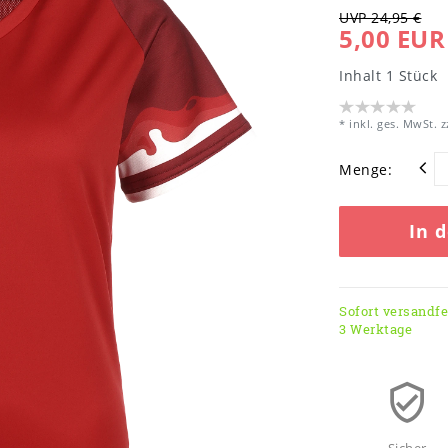
UVP 24,95 €
5,00 EUR
Inhalt
1
Stück
* inkl. ges. MwSt. z
Menge:
In 
Sofort versandfer
3 Werktage