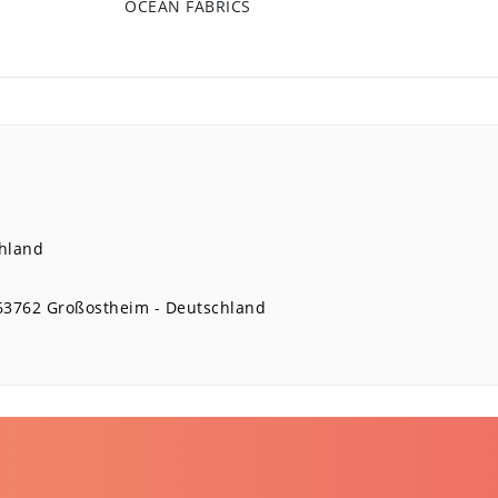
OCEAN FABRICS
hland
63762
Großostheim
Deutschland