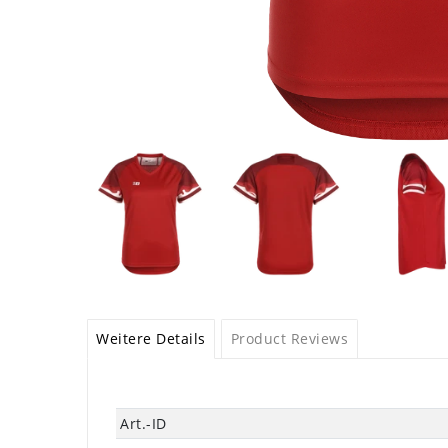
Weitere Details
Product Reviews
Technisches
Wert
Art.-ID
Merkmal