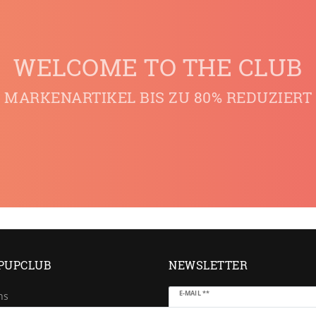
WELCOME TO THE CLUB
MARKENARTIKEL BIS ZU 80% REDUZIERT
PUPCLUB
NEWSLETTER
Newsletter
E-MAIL **
ns
Honig
e