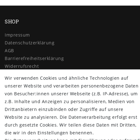
SHOP
Impressum
Daten­schutz­erklärung
AGB
Barrierefreiheitserklärung
Widerrufs­recht
Vertrag widerrufen
Wir verwenden Cookies und ähnliche Technologien auf
unserer Website und verarbeiten personenbezogene Daten
MYPOPUPCLUB
von Besucher:innen unserer Webseite (z.B. IP-Adresse), um
Über uns
z.B. Inhalte und Anzeigen zu personalisieren, Medien von
Retoure
Drittanbietern einzubinden oder Zugriffe auf unsere
Versand- und Zahlungsbedingungen
Website zu analysieren. Die Datenverarbeitung erfolgt erst
durch gesetzte Cookies. Wir teilen diese Daten mit Dritten,
NEWSLETTER
die wir in den Einstellungen benennen.