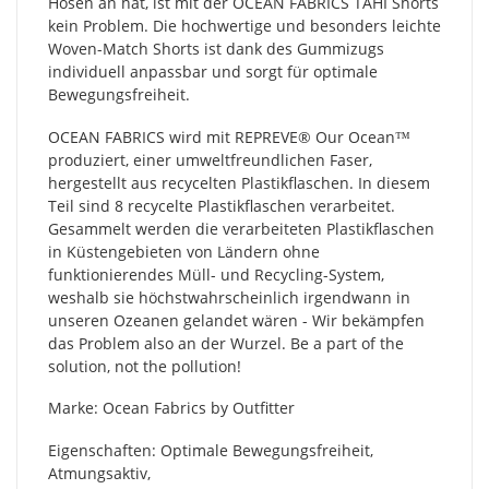
Hosen an hat, ist mit der OCEAN FABRICS TAHI Shorts
kein Problem. Die hochwertige und besonders leichte
Woven-Match Shorts ist dank des Gummizugs
individuell anpassbar und sorgt für optimale
Bewegungsfreiheit.
OCEAN FABRICS wird mit REPREVE®️ Our Ocean™
produziert, einer umweltfreundlichen Faser,
hergestellt aus recycelten Plastikflaschen. In diesem
Teil sind 8 recycelte Plastikflaschen verarbeitet.
Gesammelt werden die verarbeiteten Plastikflaschen
in Küstengebieten von Ländern ohne
funktionierendes Müll- und Recycling-System,
weshalb sie höchstwahrscheinlich irgendwann in
unseren Ozeanen gelandet wären - Wir bekämpfen
das Problem also an der Wurzel. Be a part of the
solution, not the pollution!
Marke: Ocean Fabrics by Outfitter
Eigenschaften: Optimale Bewegungsfreiheit,
Atmungsaktiv,