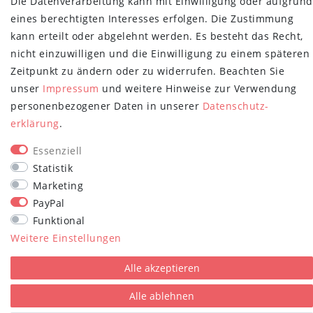
Die Datenverarbeitung kann mit Einwilligung oder aufgrund
Newsletter
E-MAIL **
eines berechtigten Interesses erfolgen. Die Zustimmung
Honig
kann erteilt oder abgelehnt werden. Es besteht das Recht,
Hiermit bestätige ich, dass ich die
Daten­schutz­erklärung
gelesen habe.
nicht einzuwilligen und die Einwilligung zu einem späteren
Meine Einwilligung kann ich jederzeit widerrufen.**
Zeitpunkt zu ändern oder zu widerrufen. Beachten Sie
Abonnieren
unser
Impressum
und weitere Hinweise zur Verwendung
personenbezogener Daten in unserer
Daten­schutz­
** Hierbei handelt es sich um ein Pflichtfeld.
erklärung
.
STAY CONNECTED
Essenziell
Statistik
Marketing
PayPal
Funktional
Weitere Einstellungen
plentymarkets Template von
Plenty Lions
Alle akzeptieren
Alle ablehnen