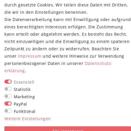
durch gesetzte Cookies. Wir teilen diese Daten mit Dritten,
NEWSLETTER
die wir in den Einstellungen benennen.
Newsletter
Die Datenverarbeitung kann mit Einwilligung oder aufgrund
E-MAIL **
Honig
eines berechtigten Interesses erfolgen. Die Zustimmung
kann erteilt oder abgelehnt werden. Es besteht das Recht,
Hiermit bestätige ich, dass ich die
Daten­schutz­erklärung
gelesen habe.
nicht einzuwilligen und die Einwilligung zu einem späteren
Meine Einwilligung kann ich jederzeit widerrufen.**
Zeitpunkt zu ändern oder zu widerrufen. Beachten Sie
Abonnieren
unser
Impressum
und weitere Hinweise zur Verwendung
personenbezogener Daten in unserer
Daten­schutz­
** Hierbei handelt es sich um ein Pflichtfeld.
erklärung
.
STAY CONNECTED
Essenziell
Statistik
Marketing
PayPal
Funktional
Weitere Einstellungen
plentymarkets Template von
Plenty Lions