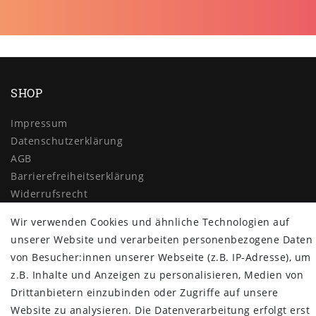
SHOP
Impressum
Daten­schutz­erklärung
AGB
Barrierefreiheitserklärung
Widerrufs­recht
Vertrag widerrufen
Wir verwenden Cookies und ähnliche Technologien auf
unserer Website und verarbeiten personenbezogene Daten
MYPOPUPCLUB
von Besucher:innen unserer Webseite (z.B. IP-Adresse), um
Über uns
z.B. Inhalte und Anzeigen zu personalisieren, Medien von
Retoure
Drittanbietern einzubinden oder Zugriffe auf unsere
Versand- und Zahlungsbedingungen
Website zu analysieren. Die Datenverarbeitung erfolgt erst