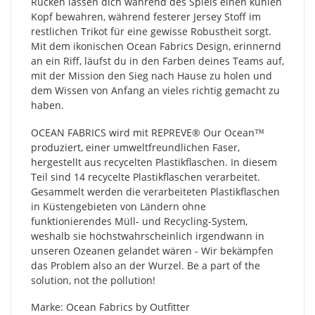
Rücken lassen dich während des Spiels einen kühlen
Kopf bewahren, während festerer Jersey Stoff im
restlichen Trikot für eine gewisse Robustheit sorgt.
Mit dem ikonischen Ocean Fabrics Design, erinnernd
an ein Riff, läufst du in den Farben deines Teams auf,
mit der Mission den Sieg nach Hause zu holen und
dem Wissen von Anfang an vieles richtig gemacht zu
haben.
OCEAN FABRICS wird mit REPREVE®️ Our Ocean™
produziert, einer umweltfreundlichen Faser,
hergestellt aus recycelten Plastikflaschen. In diesem
Teil sind 14 recycelte Plastikflaschen verarbeitet.
Gesammelt werden die verarbeiteten Plastikflaschen
in Küstengebieten von Ländern ohne
funktionierendes Müll- und Recycling-System,
weshalb sie höchstwahrscheinlich irgendwann in
unseren Ozeanen gelandet wären - Wir bekämpfen
das Problem also an der Wurzel. Be a part of the
solution, not the pollution!
Marke: Ocean Fabrics by Outfitter