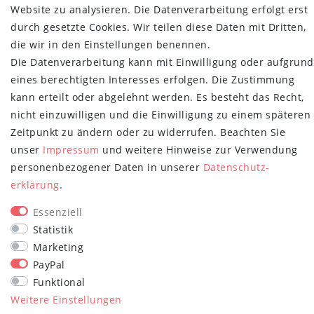
Versand- und Zahlungsbedingungen
Website zu analysieren. Die Datenverarbeitung erfolgt erst
durch gesetzte Cookies. Wir teilen diese Daten mit Dritten,
NEWSLETTER
die wir in den Einstellungen benennen.
Newsletter
E-MAIL **
Die Datenverarbeitung kann mit Einwilligung oder aufgrund
Honig
eines berechtigten Interesses erfolgen. Die Zustimmung
kann erteilt oder abgelehnt werden. Es besteht das Recht,
Hiermit bestätige ich, dass ich die
Daten­schutz­erklärung
gelesen habe.
Meine Einwilligung kann ich jederzeit widerrufen.**
nicht einzuwilligen und die Einwilligung zu einem späteren
Zeitpunkt zu ändern oder zu widerrufen. Beachten Sie
Abonnieren
unser
Impressum
und weitere Hinweise zur Verwendung
personenbezogener Daten in unserer
Daten­schutz­
** Hierbei handelt es sich um ein Pflichtfeld.
erklärung
.
STAY CONNECTED
Essenziell
Statistik
Marketing
PayPal
Funktional
Weitere Einstellungen
plentymarkets Template von
Plenty Lions