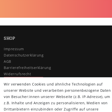
SHOP
Impressum
Daten­schutz­erklärung
AGB
Barrierefreiheitserklärung
Widerrufs­recht
Vertrag widerrufen
Wir verwenden Cookies und ähnliche Technologien auf
unserer Website und verarbeiten personenbezogene Daten
MYPOPUPCLUB
von Besucher:innen unserer Webseite (z.B. IP-Adresse), um
Über uns
z.B. Inhalte und Anzeigen zu personalisieren, Medien von
Retoure
Drittanbietern einzubinden oder Zugriffe auf unsere