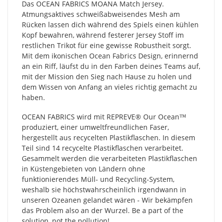
Das OCEAN FABRICS MOANA Match Jersey.
Atmungsaktives schweißabweisendes Mesh am
Rücken lassen dich während des Spiels einen kühlen
Kopf bewahren, während festerer Jersey Stoff im
restlichen Trikot für eine gewisse Robustheit sorgt.
Mit dem ikonischen Ocean Fabrics Design, erinnernd
an ein Riff, läufst du in den Farben deines Teams auf,
mit der Mission den Sieg nach Hause zu holen und
dem Wissen von Anfang an vieles richtig gemacht zu
haben.
OCEAN FABRICS wird mit REPREVE®️ Our Ocean™
produziert, einer umweltfreundlichen Faser,
hergestellt aus recycelten Plastikflaschen. In diesem
Teil sind 14 recycelte Plastikflaschen verarbeitet.
Gesammelt werden die verarbeiteten Plastikflaschen
in Küstengebieten von Ländern ohne
funktionierendes Müll- und Recycling-System,
weshalb sie höchstwahrscheinlich irgendwann in
unseren Ozeanen gelandet wären - Wir bekämpfen
das Problem also an der Wurzel. Be a part of the
solution, not the pollution!