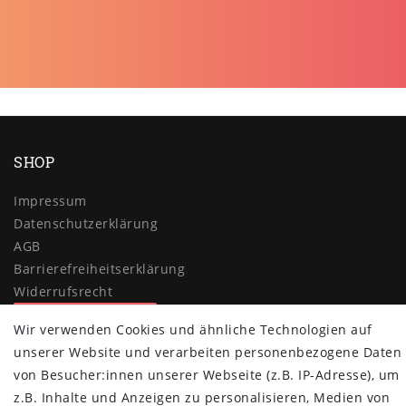
SHOP
Impressum
Daten­schutz­erklärung
AGB
Barrierefreiheitserklärung
Widerrufs­recht
Vertrag widerrufen
Wir verwenden Cookies und ähnliche Technologien auf
unserer Website und verarbeiten personenbezogene Daten
MYPOPUPCLUB
von Besucher:innen unserer Webseite (z.B. IP-Adresse), um
Über uns
z.B. Inhalte und Anzeigen zu personalisieren, Medien von