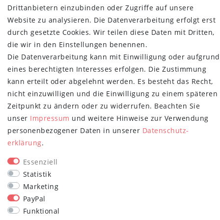
Retoure
Drittanbietern einzubinden oder Zugriffe auf unsere
Versand- und Zahlungsbedingungen
Website zu analysieren. Die Datenverarbeitung erfolgt erst
durch gesetzte Cookies. Wir teilen diese Daten mit Dritten,
NEWSLETTER
die wir in den Einstellungen benennen.
Newsletter
E-MAIL **
Die Datenverarbeitung kann mit Einwilligung oder aufgrund
Honig
eines berechtigten Interesses erfolgen. Die Zustimmung
kann erteilt oder abgelehnt werden. Es besteht das Recht,
Hiermit bestätige ich, dass ich die
Daten­schutz­erklärung
gelesen habe.
Meine Einwilligung kann ich jederzeit widerrufen.**
nicht einzuwilligen und die Einwilligung zu einem späteren
Zeitpunkt zu ändern oder zu widerrufen. Beachten Sie
Abonnieren
unser
Impressum
und weitere Hinweise zur Verwendung
personenbezogener Daten in unserer
Daten­schutz­
** Hierbei handelt es sich um ein Pflichtfeld.
erklärung
.
STAY CONNECTED
Essenziell
Statistik
Marketing
PayPal
Funktional