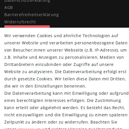
Daten­schutz­erklärung
AGB
Barrierefreiheitserklärung
Widerrufs­recht
Vertrag widerrufen
Wir verwenden Cookies und ähnliche Technologien auf
MYPOPUPCLUB
unserer Website und verarbeiten personenbezogene Daten
von Besucher:innen unserer Webseite (z.B. IP-Adresse), um
Über uns
z.B. Inhalte und Anzeigen zu personalisieren, Medien von
Retoure
Drittanbietern einzubinden oder Zugriffe auf unsere
Versand- und Zahlungsbedingungen
Website zu analysieren. Die Datenverarbeitung erfolgt erst
NEWSLETTER
durch gesetzte Cookies. Wir teilen diese Daten mit Dritten,
die wir in den Einstellungen benennen.
Newsletter
E-MAIL **
Die Datenverarbeitung kann mit Einwilligung oder aufgrund
Honig
eines berechtigten Interesses erfolgen. Die Zustimmung
Hiermit bestätige ich, dass ich die
Daten­schutz­erklärung
gelesen habe.
kann erteilt oder abgelehnt werden. Es besteht das Recht,
Meine Einwilligung kann ich jederzeit widerrufen.**
nicht einzuwilligen und die Einwilligung zu einem späteren
Zeitpunkt zu ändern oder zu widerrufen. Beachten Sie
Abonnieren