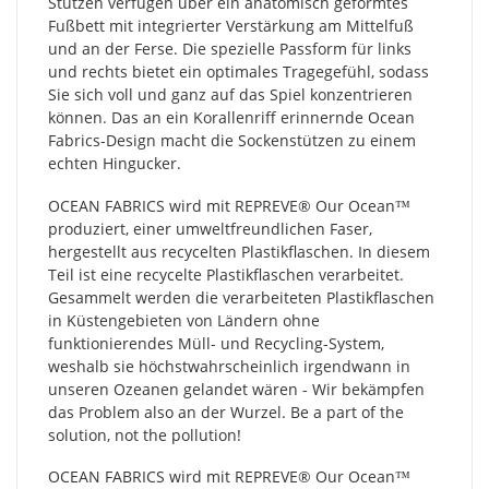
Stutzen verfügen über ein anatomisch geformtes
Fußbett mit integrierter Verstärkung am Mittelfuß
und an der Ferse. Die spezielle Passform für links
und rechts bietet ein optimales Tragegefühl, sodass
Sie sich voll und ganz auf das Spiel konzentrieren
können. Das an ein Korallenriff erinnernde Ocean
Fabrics-Design macht die Sockenstützen zu einem
echten Hingucker.
OCEAN FABRICS wird mit REPREVE®️ Our Ocean™
produziert, einer umweltfreundlichen Faser,
hergestellt aus recycelten Plastikflaschen. In diesem
Teil ist eine recycelte Plastikflaschen verarbeitet.
Gesammelt werden die verarbeiteten Plastikflaschen
in Küstengebieten von Ländern ohne
funktionierendes Müll- und Recycling-System,
weshalb sie höchstwahrscheinlich irgendwann in
unseren Ozeanen gelandet wären - Wir bekämpfen
das Problem also an der Wurzel. Be a part of the
solution, not the pollution!
OCEAN FABRICS wird mit REPREVE®️ Our Ocean™