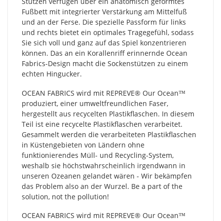
Stutzen verfügen über ein anatomisch geformtes
Fußbett mit integrierter Verstärkung am Mittelfuß
und an der Ferse. Die spezielle Passform für links
und rechts bietet ein optimales Tragegefühl, sodass
Sie sich voll und ganz auf das Spiel konzentrieren
können. Das an ein Korallenriff erinnernde Ocean
Fabrics-Design macht die Sockenstützen zu einem
echten Hingucker.
OCEAN FABRICS wird mit REPREVE®️ Our Ocean™
produziert, einer umweltfreundlichen Faser,
hergestellt aus recycelten Plastikflaschen. In diesem
Teil ist eine recycelte Plastikflaschen verarbeitet.
Gesammelt werden die verarbeiteten Plastikflaschen
in Küstengebieten von Ländern ohne
funktionierendes Müll- und Recycling-System,
weshalb sie höchstwahrscheinlich irgendwann in
unseren Ozeanen gelandet wären - Wir bekämpfen
das Problem also an der Wurzel. Be a part of the
solution, not the pollution!
OCEAN FABRICS wird mit REPREVE®️ Our Ocean™