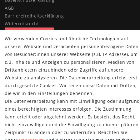
Daten­schutz­erklärung
AGB
Barrierefreiheitserklärung
Widerrufs­recht
Vertrag widerrufen
Wir verwenden Cookies und ähnliche Technologien auf
MYPOPUPCLUB
unserer Website und verarbeiten personenbezogene Daten
von Besucher:innen unserer Webseite (z.B. IP-Adresse), um
Über uns
z.B. Inhalte und Anzeigen zu personalisieren, Medien von
Retoure
Drittanbietern einzubinden oder Zugriffe auf unsere
Versand- und Zahlungsbedingungen
Website zu analysieren. Die Datenverarbeitung erfolgt erst
NEWSLETTER
durch gesetzte Cookies. Wir teilen diese Daten mit Dritten,
die wir in den Einstellungen benennen.
Newsletter
E-MAIL **
Die Datenverarbeitung kann mit Einwilligung oder aufgrund
Honig
eines berechtigten Interesses erfolgen. Die Zustimmung
Hiermit bestätige ich, dass ich die
Daten­schutz­erklärung
gelesen habe.
kann erteilt oder abgelehnt werden. Es besteht das Recht,
Meine Einwilligung kann ich jederzeit widerrufen.**
nicht einzuwilligen und die Einwilligung zu einem späteren
Zeitpunkt zu ändern oder zu widerrufen. Beachten Sie
Abonnieren