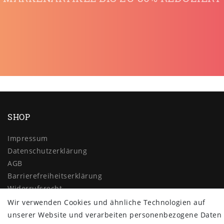
SHOP
Impressum
Daten­schutz­erklärung
AGB
Barrierefreiheitserklärung
Widerrufs­recht
Wir verwenden Cookies und ähnliche Technologien auf
Vertrag widerrufen
unserer Website und verarbeiten personenbezogene Daten
MYPOPUPCLUB