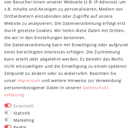
von Besucher:innen unserer Webseite (z.B. IP-Adresse), um
z.B. Inhalte und Anzeigen zu personalisieren, Medien von
Über uns
Drittanbietern einzubinden oder Zugriffe auf unsere
Retoure
Website zu analysieren. Die Datenverarbeitung erfolgt erst
Versand- und Zahlungsbedingungen
durch gesetzte Cookies. Wir teilen diese Daten mit Dritten,
NEWSLETTER
die wir in den Einstellungen benennen.
Die Datenverarbeitung kann mit Einwilligung oder aufgrund
Newsletter
E-MAIL **
eines berechtigten Interesses erfolgen. Die Zustimmung
Honig
kann erteilt oder abgelehnt werden. Es besteht das Recht,
Hiermit bestätige ich, dass ich die
Daten­schutz­erklärung
gelesen habe.
nicht einzuwilligen und die Einwilligung zu einem späteren
Meine Einwilligung kann ich jederzeit widerrufen.**
Zeitpunkt zu ändern oder zu widerrufen. Beachten Sie
unser
Impressum
und weitere Hinweise zur Verwendung
Abonnieren
personenbezogener Daten in unserer
Daten­schutz­
** Hierbei handelt es sich um ein Pflichtfeld.
erklärung
.
STAY CONNECTED
Essenziell
Statistik
Marketing
PayPal