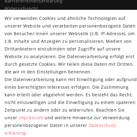
Barrierefreiheitserklärung
Widerrufs­recht
Vertrag widerrufen
Wir verwenden Cookies und ähnliche Technologien auf
unserer Website und verarbeiten personenbezogene Daten
MYPOPUPCLUB
von Besucher:innen unserer Webseite (z.B. IP-Adresse), um
z.B. Inhalte und Anzeigen zu personalisieren, Medien von
Über uns
Drittanbietern einzubinden oder Zugriffe auf unsere
Retoure
Website zu analysieren. Die Datenverarbeitung erfolgt erst
Versand- und Zahlungsbedingungen
durch gesetzte Cookies. Wir teilen diese Daten mit Dritten,
NEWSLETTER
die wir in den Einstellungen benennen.
Die Datenverarbeitung kann mit Einwilligung oder aufgrund
Newsletter
E-MAIL **
eines berechtigten Interesses erfolgen. Die Zustimmung
Honig
kann erteilt oder abgelehnt werden. Es besteht das Recht,
Hiermit bestätige ich, dass ich die
Daten­schutz­erklärung
gelesen habe.
nicht einzuwilligen und die Einwilligung zu einem späteren
Meine Einwilligung kann ich jederzeit widerrufen.**
Zeitpunkt zu ändern oder zu widerrufen. Beachten Sie
unser
Impressum
und weitere Hinweise zur Verwendung
Abonnieren
personenbezogener Daten in unserer
Daten­schutz­
** Hierbei handelt es sich um ein Pflichtfeld.
erklärung
.