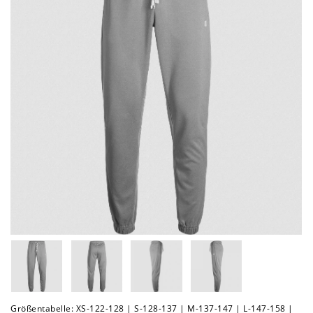
Größentabelle: XS-122-128 | S-128-137 | M-137-147 | L-147-158 |