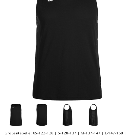
Größentabelle: XS-122-128 | S-128-137 | M-137-147 | L-147-158 |