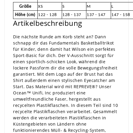
Größe
XS
S
M
L
Höhe (cm)
122 - 128
128 - 137
137 - 147
147 - 158
Artikelbeschreibung
Die nächste Runde am Korb steht an? Dann
schnapp dir das Fundamentals Basketballtrikot
für Kinder, denn damit hat Wilson ein perfektes
Sport-Basic für dich. Der V-Ausschnitt sorgt für
einen sportlich-schicken Look, während die
lockere Passform dir die volle Bewegungsfreiheit
garantiert. Mit dem Logo auf der Brust hat das
Shirt außerdem einen stylischen Eyecatcher am
Start. Das Material wird mit REPREVE®? Unser
Ocean™ Unifi, Inc produziert eine
umweltfreundliche Faser, hergestellt aus
recycelten Plastikflaschen. In diesem Teil sind 10
recycelte Plastikflaschen verarbeitet. Gesammelt
werden die verarbeiteten Plastikflaschen in
Küstengebieten von Ländern ohne
funktionierendes Müll- & Recycling-System,