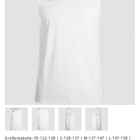
Größentabelle: XS-122-128 | S-128-137 | M-137-147 | L-147-158 |