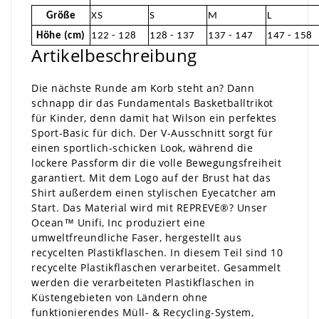
Größe
XS
S
M
L
Höhe (cm)
122 - 128
128 - 137
137 - 147
147 - 158
Artikelbeschreibung
Die nächste Runde am Korb steht an? Dann
schnapp dir das Fundamentals Basketballtrikot
für Kinder, denn damit hat Wilson ein perfektes
Sport-Basic für dich. Der V-Ausschnitt sorgt für
einen sportlich-schicken Look, während die
lockere Passform dir die volle Bewegungsfreiheit
garantiert. Mit dem Logo auf der Brust hat das
Shirt außerdem einen stylischen Eyecatcher am
Start. Das Material wird mit REPREVE®? Unser
Ocean™ Unifi, Inc produziert eine
umweltfreundliche Faser, hergestellt aus
recycelten Plastikflaschen. In diesem Teil sind 10
recycelte Plastikflaschen verarbeitet. Gesammelt
werden die verarbeiteten Plastikflaschen in
Küstengebieten von Ländern ohne
funktionierendes Müll- & Recycling-System,