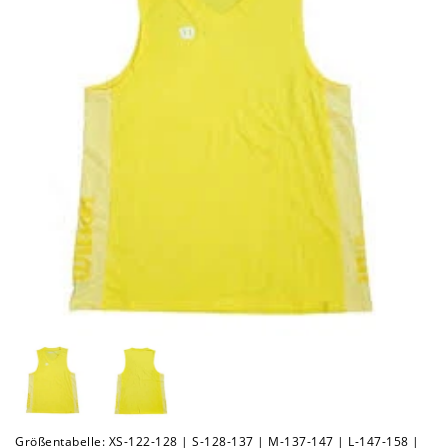
Größentabelle: XS-122-128 | S-128-137 | M-137-147 | L-147-158 |