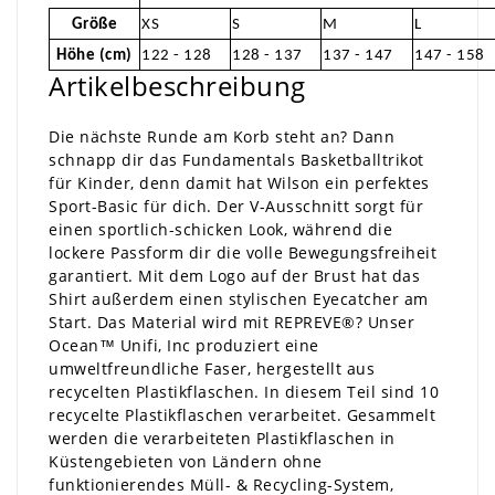
Größe
XS
S
M
L
Höhe (cm)
122 - 128
128 - 137
137 - 147
147 - 158
Artikelbeschreibung
Die nächste Runde am Korb steht an? Dann
schnapp dir das Fundamentals Basketballtrikot
für Kinder, denn damit hat Wilson ein perfektes
Sport-Basic für dich. Der V-Ausschnitt sorgt für
einen sportlich-schicken Look, während die
lockere Passform dir die volle Bewegungsfreiheit
garantiert. Mit dem Logo auf der Brust hat das
Shirt außerdem einen stylischen Eyecatcher am
Start. Das Material wird mit REPREVE®? Unser
Ocean™ Unifi, Inc produziert eine
umweltfreundliche Faser, hergestellt aus
recycelten Plastikflaschen. In diesem Teil sind 10
recycelte Plastikflaschen verarbeitet. Gesammelt
werden die verarbeiteten Plastikflaschen in
Küstengebieten von Ländern ohne
funktionierendes Müll- & Recycling-System,