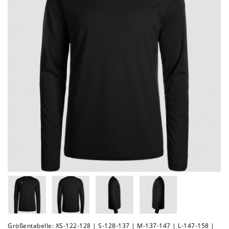
Größentabelle: XS-122-128 | S-128-137 | M-137-147 | L-147-158 |