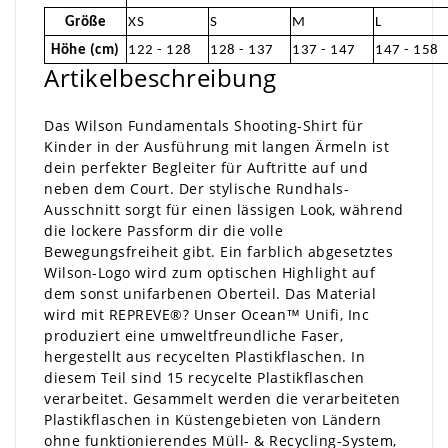
Größe
XS
S
M
L
Höhe (cm)
122 - 128
128 - 137
137 - 147
147 - 158
Artikelbeschreibung
Das Wilson Fundamentals Shooting-Shirt für
Kinder in der Ausführung mit langen Ärmeln ist
dein perfekter Begleiter für Auftritte auf und
neben dem Court. Der stylische Rundhals-
Ausschnitt sorgt für einen lässigen Look, während
die lockere Passform dir die volle
Bewegungsfreiheit gibt. Ein farblich abgesetztes
Wilson-Logo wird zum optischen Highlight auf
dem sonst unifarbenen Oberteil. Das Material
wird mit REPREVE®? Unser Ocean™ Unifi, Inc
produziert eine umweltfreundliche Faser,
hergestellt aus recycelten Plastikflaschen. In
diesem Teil sind 15 recycelte Plastikflaschen
verarbeitet. Gesammelt werden die verarbeiteten
Plastikflaschen in Küstengebieten von Ländern
ohne funktionierendes Müll- & Recycling-System,