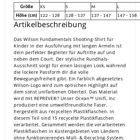
Größe
XS
S
M
L
Höhe (cm)
122 - 128
128 - 137
137 - 147
147 - 158
Artikelbeschreibung
Das Wilson Fundamentals Shooting-Shirt für
Kinder in der Ausführung mit langen Ärmeln ist
dein perfekter Begleiter für Auftritte auf und
neben dem Court. Der stylische Rundhals-
Ausschnitt sorgt für einen lässigen Look, während
die lockere Passform dir die volle
Bewegungsfreiheit gibt. Ein farblich abgesetztes
Wilson-Logo wird zum optischen Highlight auf
dem sonst unifarbenen Oberteil. Das Material
wird mit REPREVE®? Unser Ocean™ Unifi, Inc
produziert eine umweltfreundliche Faser,
hergestellt aus recycelten Plastikflaschen. In
diesem Teil sind 15 recycelte Plastikflaschen
verarbeitet. Gesammelt werden die verarbeiteten
Plastikflaschen in Küstengebieten von Ländern
ohne funktionierendes Müll- & Recycling-System,