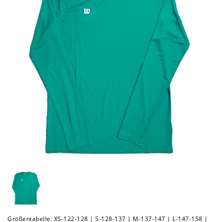
Größentabelle: XS-122-128 | S-128-137 | M-137-147 | L-147-158 |