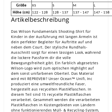
Größe
XS
S
M
L
Höhe (cm)
122 - 128
128 - 137
137 - 147
147 - 158
Artikelbeschreibung
Das Wilson Fundamentals Shooting-Shirt für
Kinder in der Ausführung mit langen Ärmeln ist
dein perfekter Begleiter für Auftritte auf und
neben dem Court. Der stylische Rundhals-
Ausschnitt sorgt für einen lässigen Look, während
die lockere Passform dir die volle
Bewegungsfreiheit gibt. Ein farblich abgesetztes
Wilson-Logo wird zum optischen Highlight auf
dem sonst unifarbenen Oberteil. Das Material
wird mit REPREVE®? Unser Ocean™ Unifi, Inc
produziert eine umweltfreundliche Faser,
hergestellt aus recycelten Plastikflaschen. In
diesem Teil sind 15 recycelte Plastikflaschen
verarbeitet. Gesammelt werden die verarbeiteten
Plastikflaschen in Küstengebieten von Ländern
ohne funktionierendes Müll- & Recycling-System,